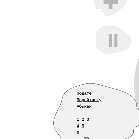
Подате
Порейтингу
Абыкак
1
2
3
4
5
6