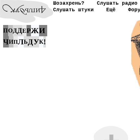
Шозахрень?
Слушать радио
Слушать штуки
Ещё
Фор
Ж
И
Д
Р
П
О
Д
Е
Л
У
Ч
Д
!
И
Ь
К
П