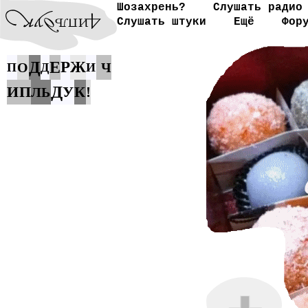
Шозахрень?
Слушать радио
Слушать штуки
Ещё
Фор
Д
Е
Р
Ж
О
Ч
П
Д
И
Д
И
П
У
К
!
Л
Ь