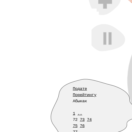
Подате
Порейтингу
Абыкак
1
..
72
73
74
75
76