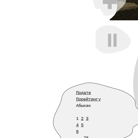
Подате
Порейтингу
Абыкак
1
2
3
4
5
6