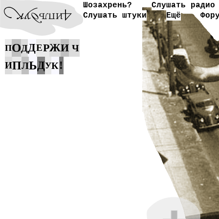
Шозахрень?
Слушать радио
Слушать штуки
Ещё
Фор
О
Д
Р
Ж
И
Д
Е
Ч
П
Ь
П
Д
!
И
Л
К
У