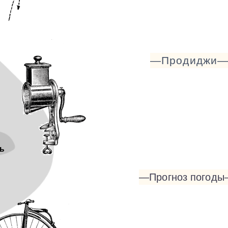
—Продиджи
ь
—Прогноз
погод