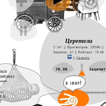
Церетели
|| Просмотров: 29586 ||
2' 54''
Заценок:
|| Рейтинг:
47
76.98
||
Скачать
76.98
Заценит
дате
рейтингу
ыкак
..
4
5
7