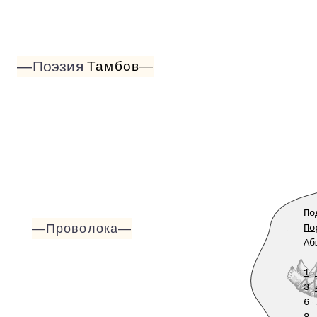
—Поэзия
Тамбов—
По
—Проволока—
По
Аб
1
3
6