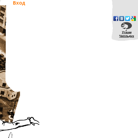
Вход
Утащи
Чипльдук