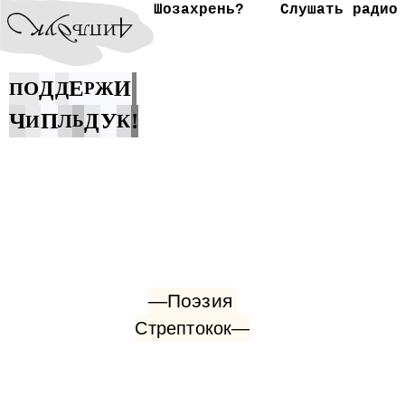
Шозахрень?
Слушать радио
Е
О
Д
Д
И
Ж
П
Р
Ч
П
У
!
Д
Л
К
И
Ь
—Поэзия
Стрептокок—