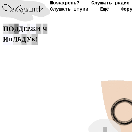
Шозахрень?
Слушать радио
Слушать штуки
Ещё
Фор
П
О
Д
Д
Е
И
Ч
Р
Ж
И
Л
Д
У
!
Ь
П
К