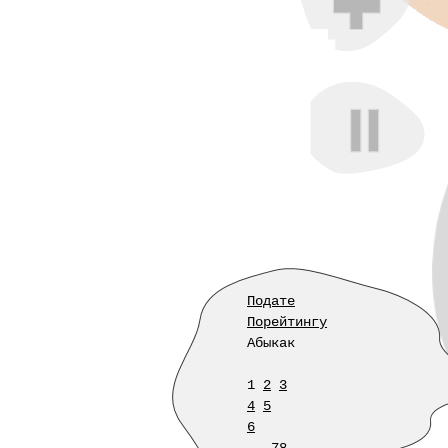
Подате
Порейтингу
Абыкак
1
2
3
4
5
6