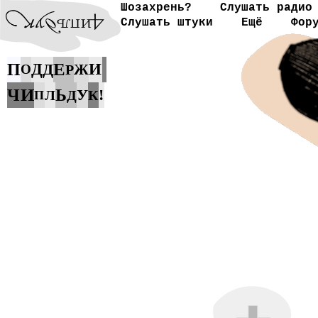
Шозахрень?
Слушать радио
Слушать штуки
Ещё
Фор
Е
П
Д
Д
И
Ж
О
Р
И
Ч
Ь
У
!
Л
Д
К
П