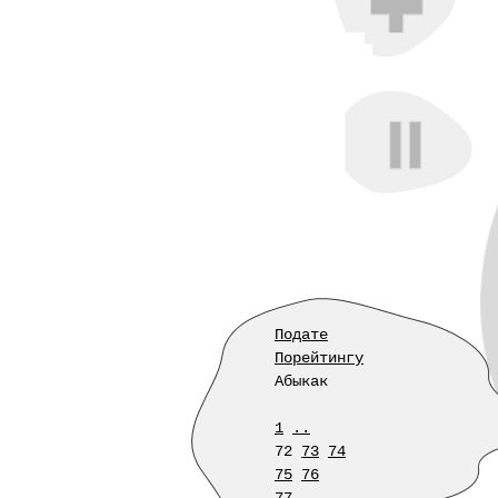
Подате
Порейтингу
Абыкак
1
..
72
73
74
75
76