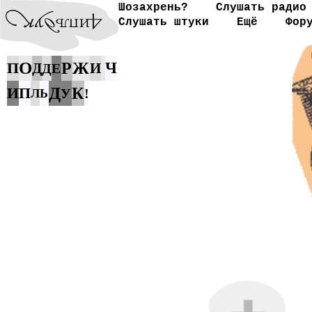
Шозахрень?
Слушать радио
Слушать штуки
Ещё
Фор
О
П
Р
Ж
Ч
Д
И
Д
Е
Д
И
П
К
У
!
Л
Ь