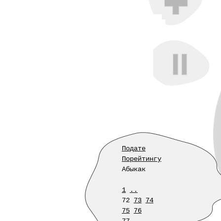
Подате
Порейтингу
Абыкак
1
..
72
73
74
75
76