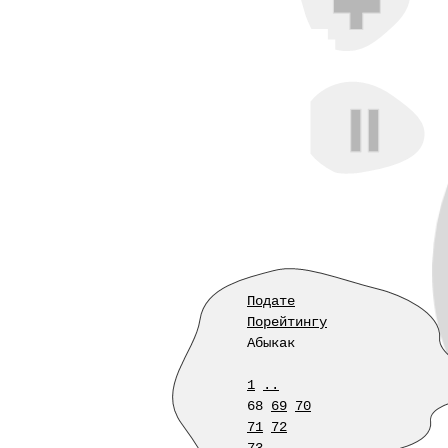
Подате
Порейтингу
Абыкак
1
..
68
69
70
71
72