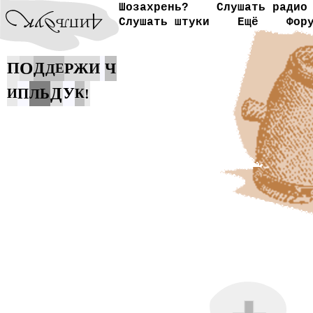
Шозахрень?
Слушать радио
Слушать штуки
Ещё
Фор
О
П
Д
Р
Ж
Ч
И
Д
Е
Д
У
П
Ь
И
Л
К
!