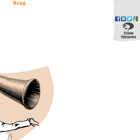
Вход
Утащи
Чипльдук