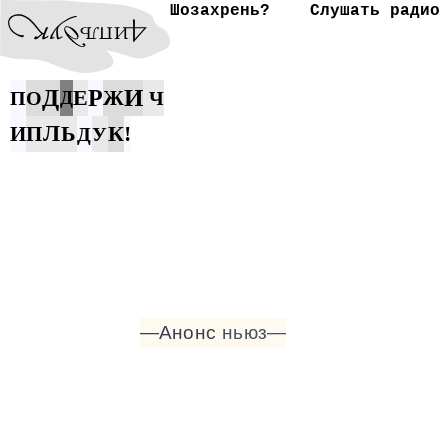
Шозахрень?
Слушать радио
Д
И
Е
Р
Ж
П
О
Д
Ч
Л
Ь
К
!
И
П
Д
У
—Анонс
ньюз—