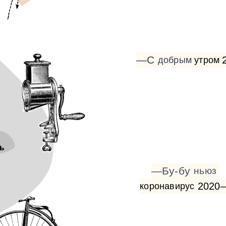
—С
добрым
утром
ь
—Бу-бу
ньюз
2020
коронавирус