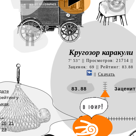
Кругозор каракули
|| Просмотров: 21714 ||
7' 53''
Заценок:
|| Рейтинг:
69
83.88
||
Скачать
83.88
Заценит
дате
рейтингу
ыкак
..
20
21
23