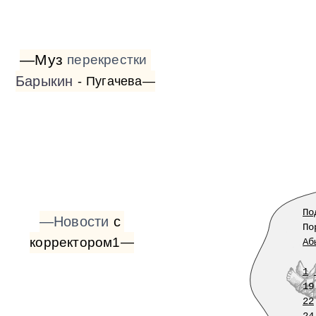
—Муз
перекрестки
Барыкин
-
Пугачева—
По
—Новости
с
По
корректором1—
Аб
1
19
22