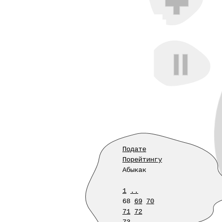
Подате
Порейтингу
Абыкак
1
..
68
69
70
71
72