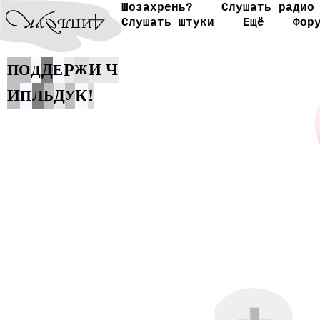
Шозахрень?
Слушать радио
Слушать штуки
Ещё
Фор
Д
Р
И
Ч
П
О
Е
Д
Ж
!
И
Д
К
Л
Ь
П
У