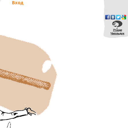
Вход
Утащи
Чипльдук