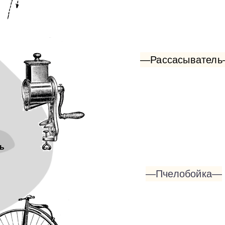
—Рассасывател
ь
—Пчелобойка—