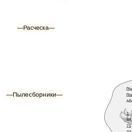
—Расческа—
По
—Пылесборники—
По
Аб
1
68
71