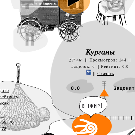
Курганы
|| Просмотров: 144 ||
27' 46''
Заценок:
|| Рейтинг:
0
0.0
||
Скачать
0.0
Заценит
дате
рейтингу
ыкак
..
69
70
72