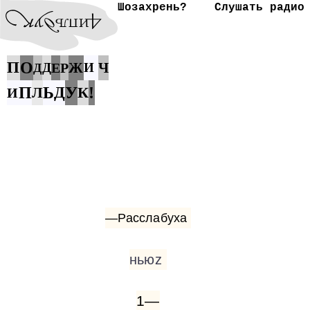
Шозахрень?
Слушать радио
П
О
Ж
Ч
Д
Е
Р
И
Д
У
П
Ь
Д
К
!
Л
И
—Расслабуха
ньюz
1—