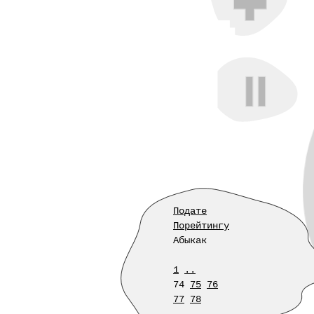
Подате
Порейтингу
Абыкак
1
..
74
75
76
77
78