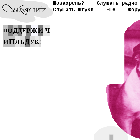
Шозахрень?
Слушать радио
Слушать штуки
Ещё
Фор
Д
Р
Ж
И
Ч
О
Д
Е
П
П
И
Д
Л
Ь
У
К
!