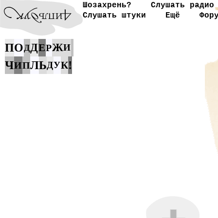
Шозахрень?
Слушать радио
Слушать штуки
Ещё
Фор
П
О
Д
Ж
Е
Р
И
Д
Ч
!
Л
Ь
К
И
П
Д
У