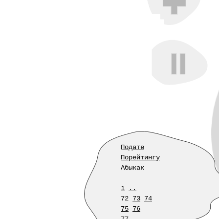
Подате
Порейтингу
Абыкак
1
..
72
73
74
75
76