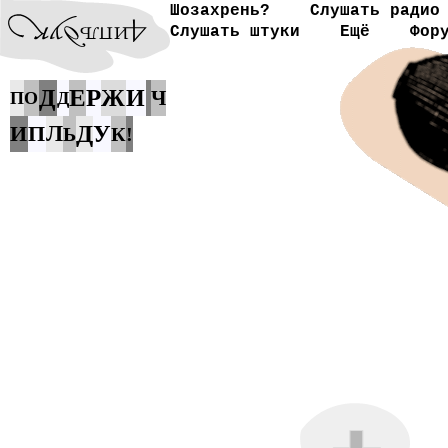
Шозахрень?
Слушать радио
Слушать штуки
Ещё
Фор
Е
Р
Д
Ж
И
Ч
П
О
Д
Д
И
П
Л
У
Ь
К
!