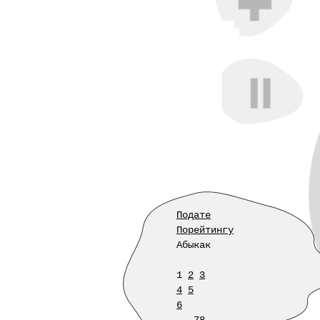
Подате
Порейтингу
Абыкак
1
2
3
4
5
6