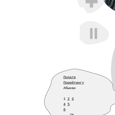
Подате
Порейтингу
Абыкак
1
2
3
4
5
6