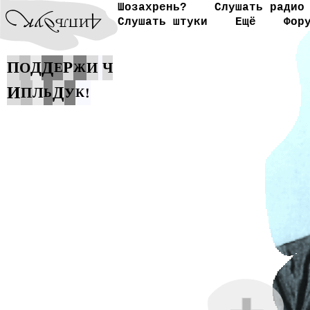
Шозахрень?
Слушать радио
Слушать штуки
Ещё
Фор
Д
П
Д
Р
О
И
Ч
Е
Ж
И
Д
П
Л
У
!
Ь
К