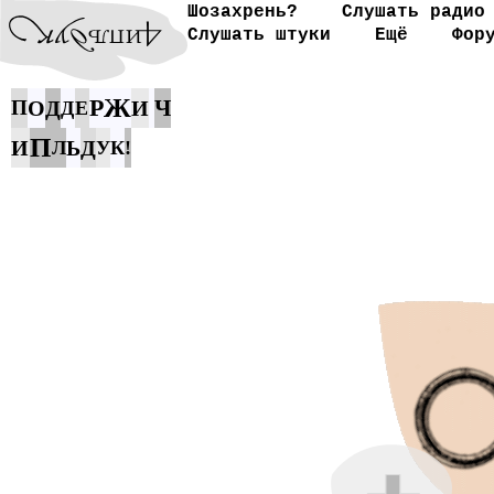
Шозахрень?
Слушать радио
Слушать штуки
Ещё
Фор
Ж
Р
Ч
П
О
Д
И
Д
Е
П
И
Ь
Д
Л
У
К
!