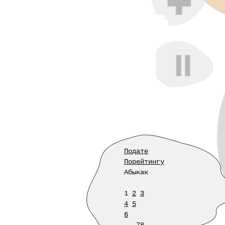
Подате
Порейтингу
Абыкак
1
2
3
4
5
6