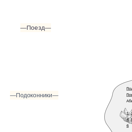
—Поезд—
По
—Подоконники—
По
Аб
1
4
6