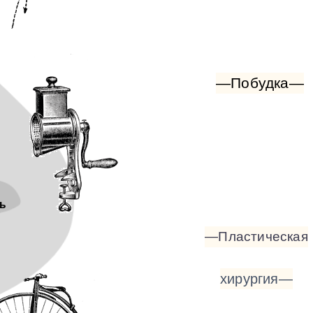
—Побудка—
ь
—Пластическая
хирургия—