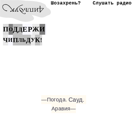
Шозахрень?
Слушать радио
Е
П
Д
Р
Ж
И
Д
О
Ч
П
Д
К
!
И
У
Л
Ь
Сауд.
—Погода.
Аравия—