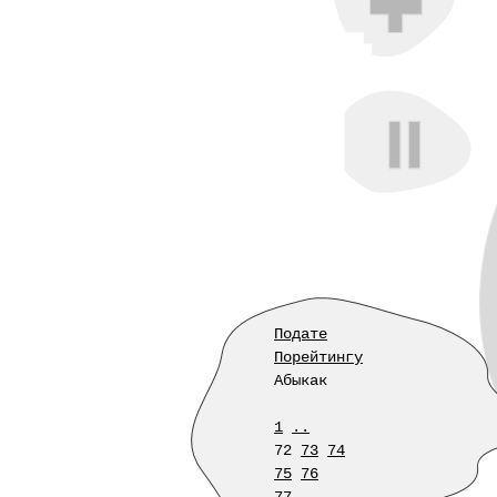
Подате
Порейтингу
Абыкак
1
..
72
73
74
75
76