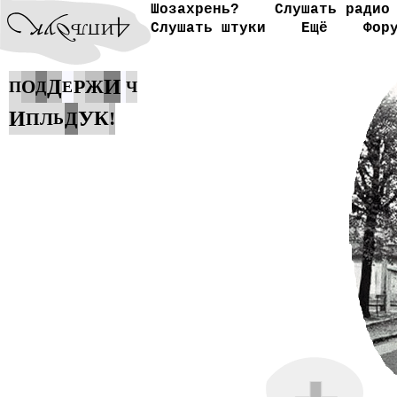
Шозахрень?
Слушать радио
Слушать штуки
Ещё
Фор
И
Д
Р
О
Ж
П
Д
Е
Ч
У
И
К
!
Д
П
Л
Ь