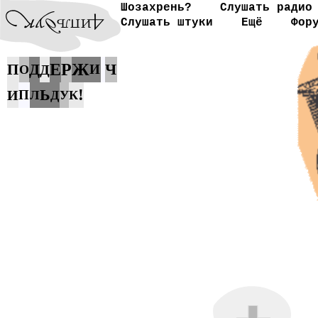
Шозахрень?
Слушать радио
Слушать штуки
Ещё
Фор
Ж
Д
Е
Р
Ч
П
Д
И
О
Ь
!
И
П
Л
Д
У
К