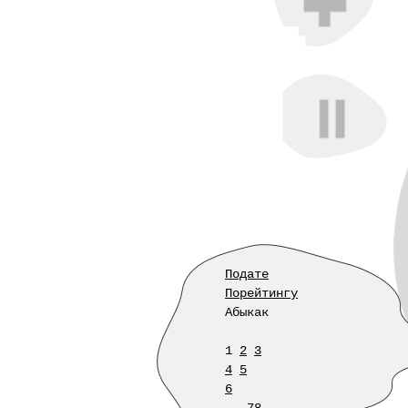
Подате
Порейтингу
Абыкак
1
2
3
4
5
6