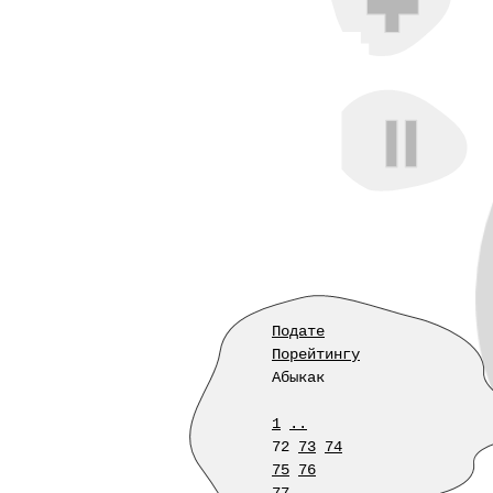
Подате
Порейтингу
Абыкак
1
..
72
73
74
75
76