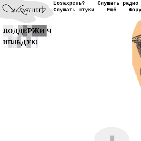
Шозахрень?
Слушать радио
Слушать штуки
Ещё
Фор
Р
Д
Е
Ж
Ч
Д
И
П
О
Д
!
Л
Ь
У
К
И
П