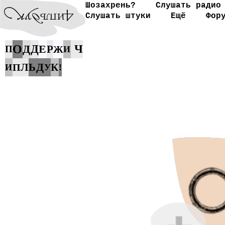
Шозахрень?
Слушать радио
Слушать штуки
Ещё
Фор
О
Д
Д
Е
Ч
Р
П
Ж
И
Д
Л
Ь
К
П
И
У
!