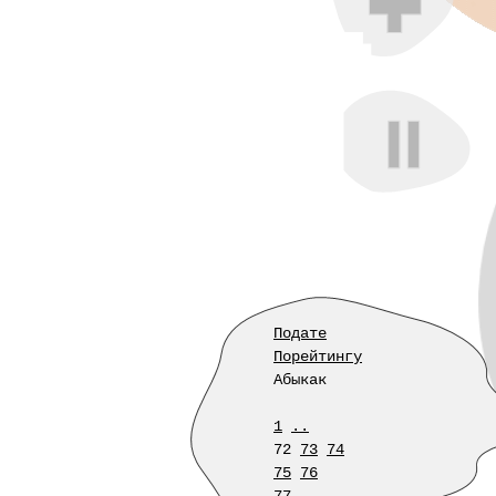
Подате
Порейтингу
Абыкак
1
..
72
73
74
75
76