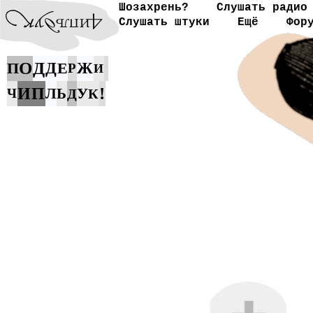
Шозахрень?
Слушать радио
Слушать штуки
Ещё
Фор
О
Д
П
Д
Е
Ж
Р
И
!
И
П
У
Л
Ь
Ч
Д
К