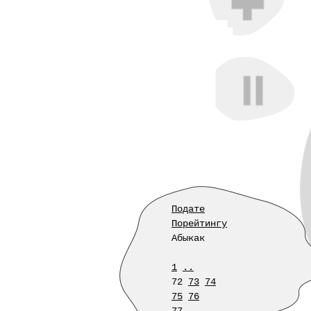
Подате
Порейтингу
Абыкак
1
..
72
73
74
75
76