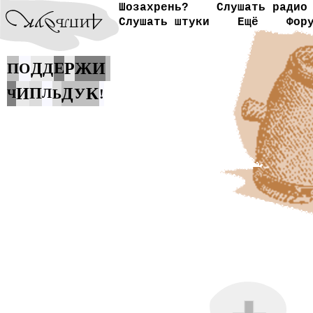
Шозахрень?
Слушать радио
Слушать штуки
Ещё
Фор
Ж
П
Д
Д
Е
Р
И
О
К
И
П
Д
У
Л
Ь
!
Ч