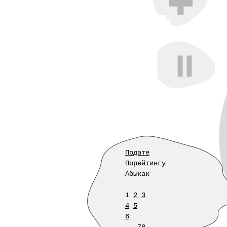
Подате
Порейтингу
Абыкак
1
2
3
4
5
6