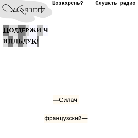
Шозахрень?
Слушать радио
П
Ж
Ч
О
Е
И
Д
Д
Р
К
Л
Ь
П
И
Д
!
У
—Силач
французский—