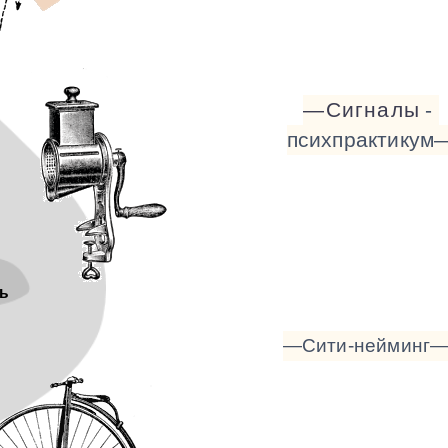
—Сигналы
-
психпрактикум
ь
—Сити-нейминг