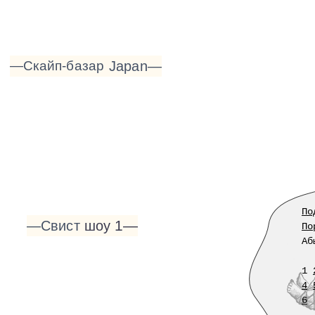
—Скайп-базар
Japan—
По
1—
—Свист
шоу
По
Аб
1
4
6