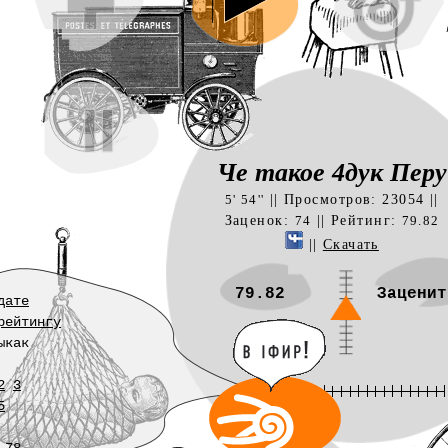
Че такое 4дук Перу
|| Просмотров: 23054 ||
5' 54''
Заценок:
|| Рейтинг:
74
79.82
||
Скачать
79.82
Заценит
дате
рейтингу
ыкак
2
3
5