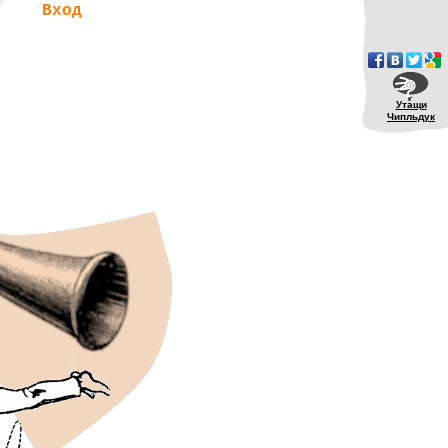
Вход
Утащи
Чипльдук