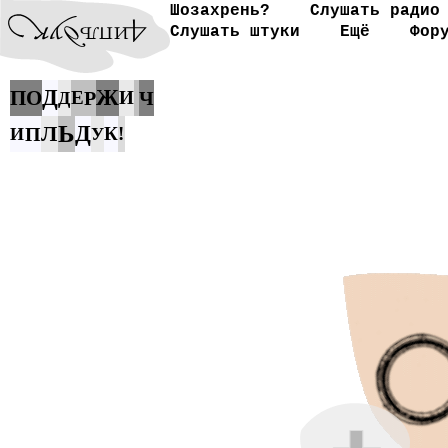
Шозахрень?
Слушать радио
Слушать штуки
Ещё
Фор
Д
Ж
П
О
Е
Р
И
Ч
Д
Ь
Л
Д
П
К
!
И
У