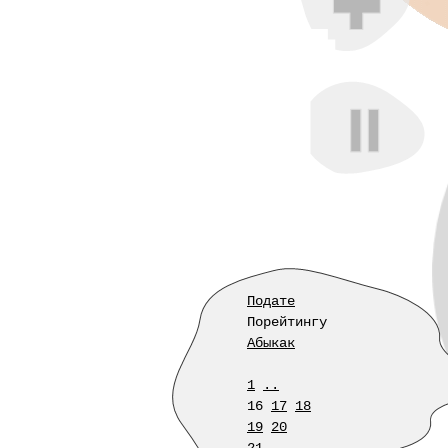
Подате
Порейтингу
Абыкак
1
..
16
17
18
19
20