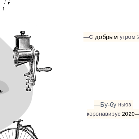
добрым
—С
утром
ь
—Бу-бу
ньюз
коронавирус
2020