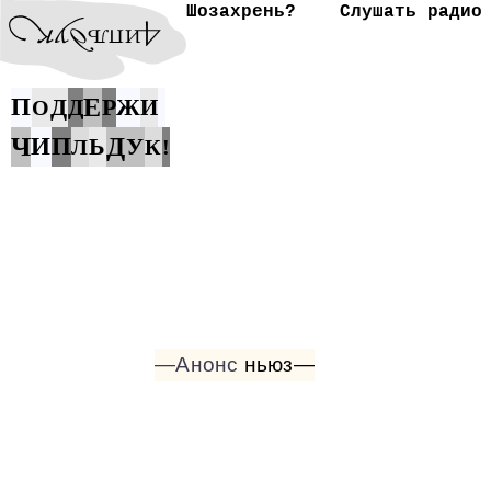
Шозахрень?
Слушать радио
П
Д
Е
Р
Ж
Д
И
О
Ч
Д
И
П
Ь
У
Л
К
!
—Анонс
ньюз—