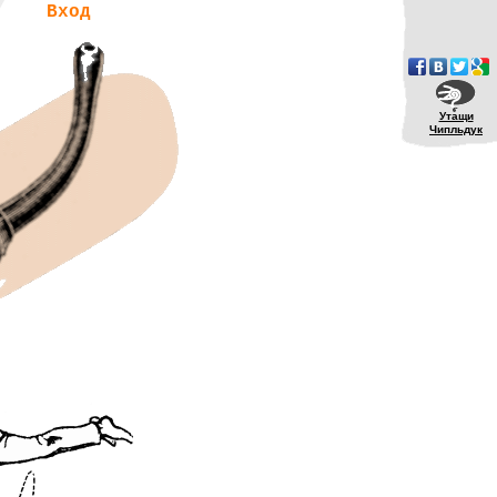
Вход
Утащи
Чипльдук