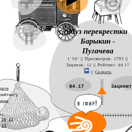
Муз перекрестки
Барыкин -
Пугачева
|| Просмотров: 1793 ||
1' 50''
Заценок:
|| Рейтинг:
12
84.17
||
Скачать
84.17
Заценит
дате
рейтингу
ыкак
..
20
21
23