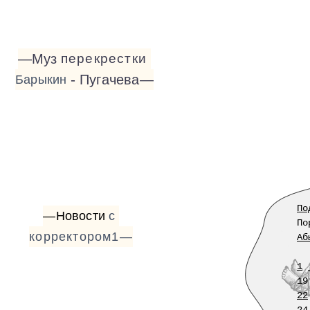
—Муз
перекрестки
-
Пугачева—
Барыкин
По
—Новости
с
По
корректором1—
Аб
1
19
22