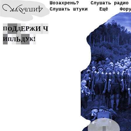
Шозахрень?
Слушать радио
Слушать штуки
Ещё
Фор
Д
Е
Р
И
Ч
П
О
Ж
Д
Ь
!
У
И
Л
Д
П
К