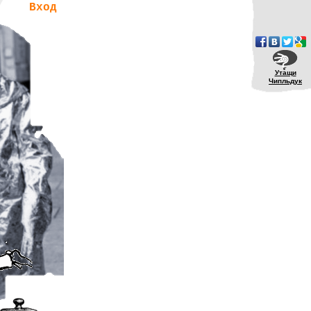
Вход
Утащи
Чипльдук