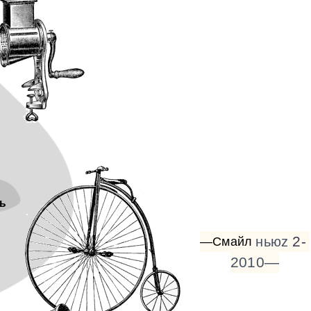
ь
2-
ньюz
—Смайл
2010—