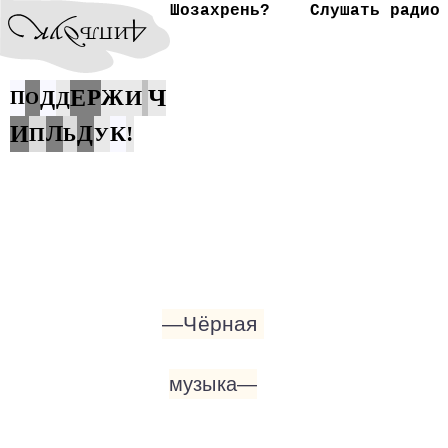
Шозахрень?
Слушать радио
Ч
Д
Е
Р
Ж
И
П
Д
О
И
Л
Д
К
!
П
Ь
У
—Чёрная
музыка—