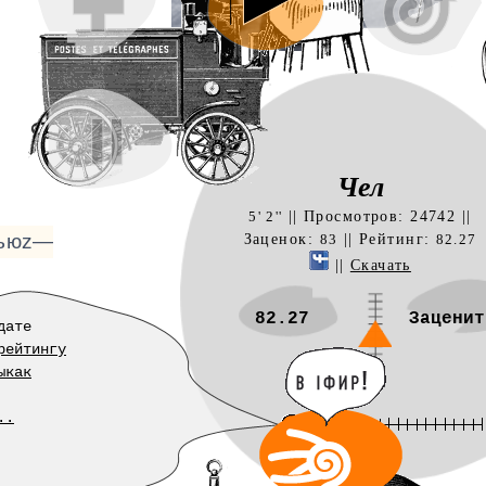
ьюz—
Чел
|| Просмотров: 24742 ||
5' 2''
Заценок:
|| Рейтинг:
83
82.27
||
Скачать
82.27
Заценит
дате
рейтингу
ыкак
..