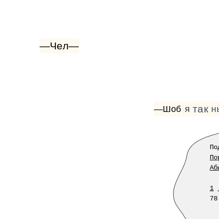
—Чел—
так
я
н
—Шоб
По
По
Аб
1
78