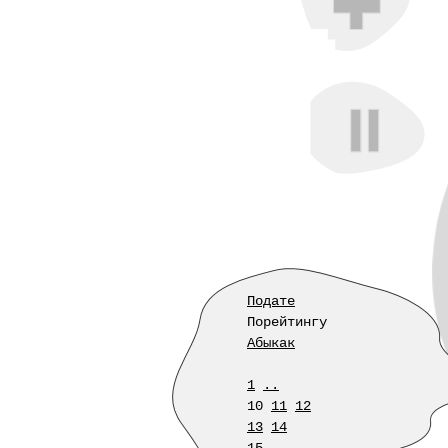
Подате
Порейтингу
Абыкак
1
..
10
11
12
13
14