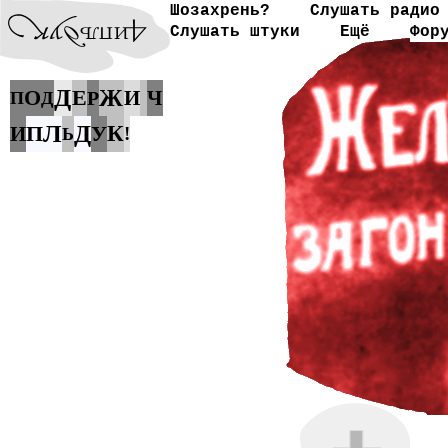
Шозахрень?
Слушать радио
Слушать штуки
Ещё
Фор
Д
О
Е
Ж
И
Ч
Р
П
Д
Л
Д
П
У
К
И
!
Ь