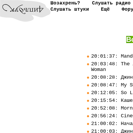
Шозахрень?
Слушать радио
Слушать штуки
Ещё
Фор
В
20:01:37: Mand
20:03:48: The 
Woman
20:08:28: Джин
20:08:47: My S
20:12:05: So L
20:15:54: Каше
20:52:08: Morn
20:56:24: Cine
21:00:02: Нача
21:00:03: Джин