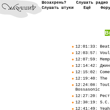
Шозахрень?
Слушать радио
Слушать штуки
Ещё
Фор
В
12:01:33: Beat
12:03:57: Voul
12:07:59: Memp
12:14:42: Джин
12:15:02: Come
12:19:40: The 
12:24:08: Tout
Bossasonic
12:27:20: Рест
12:38:19: S.C.
12:41:49: Yeah